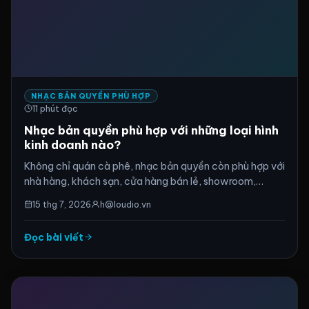
NHẠC BẢN QUYỀN PHÙ HỢP
11
phút đọc
Nhạc bản quyền phù hợp với những loại hình
kinh doanh nào?
Không chỉ quán cà phê, nhạc bản quyền còn phù hợp với
nhà hàng, khách sạn, cửa hàng bán lẻ, showroom,
phòng gym, spa, bar, pub và chuỗi kinh doanh. Bài viết
15 thg 7, 2026
h@loudio.vn
giúp chủ địa điểm hiểu từng mô hình nên dùng nhạc thế
nào, lợi ích cần ưu tiên và cách Loudio hỗ trợ vận hành
Đọc bài viết
âm nhạc đúng thương hiệu, có tương tác và dễ quản lý
hơn.