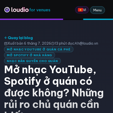
for venues
VI
Menu
Quay lại blog
Xuất bản
6 tháng 7, 2026
13
phút đọc
h@loudio.vn
MỞ NHẠC YOUTUBE Ở QUÁN CÀ PHÊ
MỞ SPOTIFY Ở NHÀ HÀNG
NHẠC BẢN QUYỀN CHO QUÁN
Mở nhạc YouTube,
Spotify ở quán có
được không? Những
rủi ro chủ quán cần